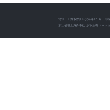
地址：上海市徐汇区安亭路126号
邮编
浙江省驻上海办事处 版权所有 Copyright zjszh