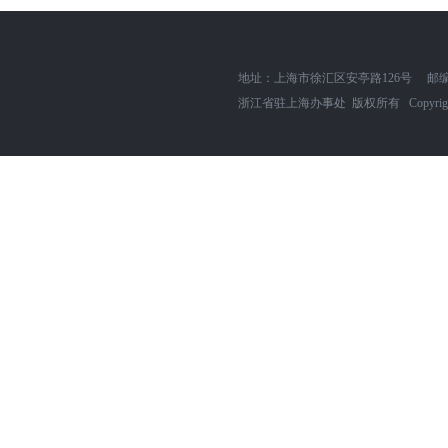
地址：上海市徐汇区安亭路126号
邮编
浙江省驻上海办事处 版权所有 Copyright zjszh