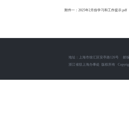
附件一：2025年2月份学习和工作提示.pdf
地址：上海市徐汇区安亭路126号
邮编
浙江省驻上海办事处 版权所有 Copyright zjszh